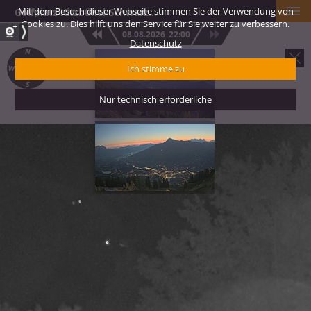
Mit dem Besuch dieser Webseite stimmen Sie der Verwendung von
Golfplatz Kitzbühel-Schwarzsee-Reith
Cookies zu. Dies hilft uns den Service für Sie weiter zu verbessern.
08.08.2026
22:00
Datenschutz
Brixental
Ich stimme zu
Nur technisch erforderliche
Kitzbühel